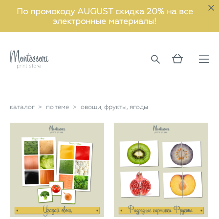
По промокоду AUGUST скидка 20% на все
электронные материалы!
каталог
>
по теме
>
овощи, фрукты, ягоды