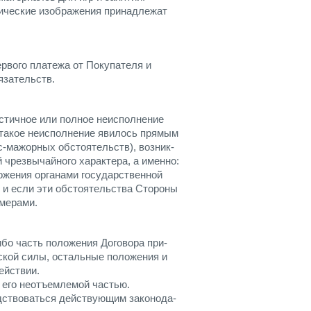
фические изображения принадлежат
ервого платежа от Покупателя и
язательств.
стичное или полное неисполнение
 такое неисполнение явилось прямым
-мажорных обстоятельств), возник-
 чрезвычайного характера, а именно:
ложения органами государственной
, и если эти обстоятельства Стороны
 мерами.
ибо часть положения Договора при-
кой силы, остальные положения и
ействии.
его неотъемлемой частью.
дствоваться действующим законода-