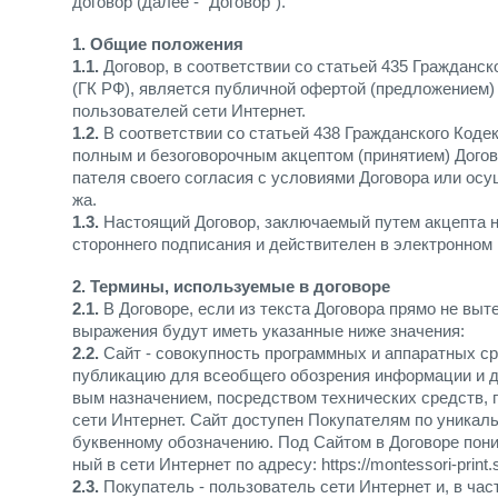
договор (далее - "Договор").
1. Общие положения
1.1.
Договор, в соответствии со статьей 435 Гражданс
(ГК РФ), является публичной офертой (предложением) 
пользователей сети Интернет.
1.2.
В соответствии со статьей 438 Гражданского Коде
полным и безоговорочным акцептом (принятием) Дого
пателя своего согласия с условиями Договора или ос
жа.
1.3.
Настоящий Договор, заключаемый путем акцепта н
стороннего подписания и действителен в электронном 
2. Термины, используемые в договоре
2.1.
В Договоре, если из текста Договора прямо не выт
выражения будут иметь указанные ниже значения:
2.2.
Сайт - совокупность программных и аппаратных 
публикацию для всеобщего обозрения информации и 
вым назначением, посредством технических средств,
сети Интернет. Сайт доступен Покупателям по уникал
буквенному обозначению. Под Сайтом в Договоре пон
ный в сети Интернет по адресу: https://montessori-print.
2.3.
Покупатель - пользователь сети Интернет и, в ча