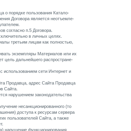
а о порядке пользования Катало-
нения Договора является неотъемле-
упателем.
в согласно п.5 Договора.
ключительно в личных целях.
иалы третьим лицам как полностью,
ивать экземпляры Материалов или их
ет цель дальнейшего распростране-
с использованием сети Интернет и
йта Продавца, адрес Сайта Продавца
в Сайта.
яется нарушением законодательства
лучение несанкционированного (то
ашения) доступа к ресурсам сервера
их пользователей Сайта, а также
т.
 а) нарушение функционирования