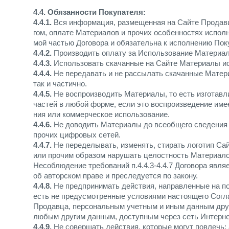
4.4. Обязанности Покупателя:
4.4.1.
Вся информация, размещенная на Сайте Продавц
гом, оплате Материалов и прочих особенностях испол
мой частью Договора и обязательна к исполнению Пок
4.4.2.
Производить оплату за Использование Материало
4.4.3.
Использовать скачанные на Сайте Материалы ис
4.4.4.
Не передавать и не рассылать скачанные Матер
так и частично.
4.4.5.
Не воспроизводить Материалы, то есть изготавл
частей в любой форме, если это воспроизведение име
ния или коммерческое использование.
4.4.6.
Не доводить Материалы до всеобщего сведения 
прочих цифровых сетей.
4.4.7.
Не переделывать, изменять, стирать логотип Са
или прочим образом нарушать целостность Материало
Несоблюдение требований п.4.4.3-4.4.7 Договора явл
об авторском праве и преследуется по закону.
4.4.8.
Не предпринимать действия, направленные на по
есть не предусмотренные условиями настоящего Согл
Продавца, персональным учетным и иным данным друг
любым другим данным, доступным через сеть Интерне
4.4.9.
Не совершать действия, которые могут повлечь: