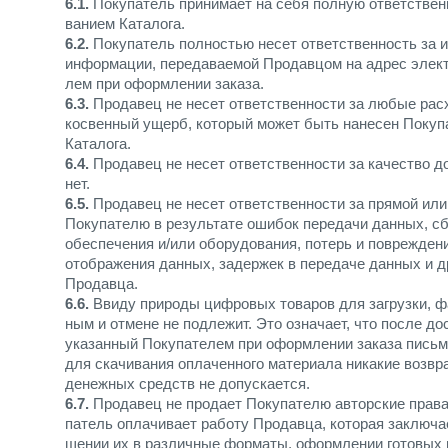
6.1.
Покупатель принимает на себя полную ответственн
ванием Каталога.
6.2.
Покупатель полностью несет ответственность за 
информации, передаваемой Продавцом на адрес элект
лем при оформлении заказа.
6.3.
Продавец не несет ответственности за любые рас
косвенный ущерб, который может быть нанесен Покуп
Каталога.
6.4.
Продавец не несет ответственности за качество до
нет.
6.5.
Продавец не несет ответственности за прямой ил
Покупателю в результате ошибок передачи данных, сб
обеспечения и/или оборудования, потерь и поврежден
отображения данных, задержек в передаче данных и д
Продавца.
6.6.
Ввиду природы цифровых товаров для загрузки, ф
ным и отмене не подлежит. Это означает, что после до
указанный Покупателем при оформлении заказа письм
для скачивания оплаченного материала никакие возвр
денежных средств не допускается.
6.7.
Продавец не продает Покупателю авторские права
патель оплачивает работу Продавца, которая заключа
щении их в различные форматы, оформлении готовых м