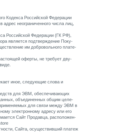
кого Кодекса Российской Федерации
в адрес неограниченного числа лиц,
кса Российской Федерации (ГК РФ),
вора является подтверждение Поку-
уществление им добровольного плате-
астоящей оферты, не требует дву-
виде.
екает иное, следующие слова и
средств для ЭВМ, обеспечивающих
данных, объединенных общим целе-
 применяемых для связи между ЭВМ в
ьному электронному адресу или его
имается Сайт Продавца, расположен-
store
стности, Сайта, осуществивший платеж