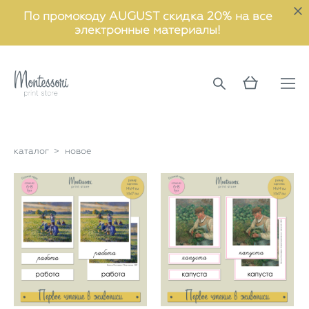
По промокоду AUGUST скидка 20% на все
электронные материалы!
каталог
>
новое