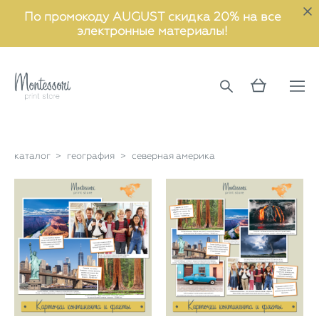
По промокоду AUGUST скидка 20% на все
электронные материалы!
каталог
>
география
>
северная америка