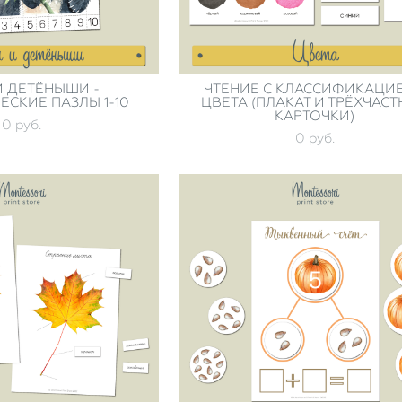
 ДЕТЁНЫШИ -
ЧТЕНИЕ С КЛАССИФИКАЦИЕ
ЕСКИЕ ПАЗЛЫ 1-10
ЦВЕТА (ПЛАКАТ И ТРЁХЧАС
КАРТОЧКИ)
0 pуб.
0 pуб.