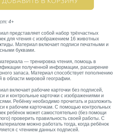
ДОБАВИТЬ В КОРЗИНУ
ст: 4+
иал представляет собой набор трёхчастных
чек для чтения с изображением 16 животных
ктиды. Материал включает подписи печатными и
сными буквами.
материала — тренировка чтения, помощь в
ификации полученной информации, расширение
рного запаса. Материал способствует пополнению
й в области мировой географии.
иал включает рабочие карточки без подписей,
си и контрольные карточки с изображениями и
сями. Ребёнку необходимо прочитать и разложить
си к рабочим карточкам. С помощью контрольных
чек ребёнок может самостоятельно (без помощи
лого) проверить правильность своей работы. С
материалом можно работать тогда, когда ребёнок
ляется с чтением данных подписей.