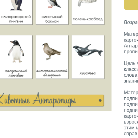
Возра
Матер
карто
Антар
пропи
Цель 
класс
слова
знани
Матер
подпи
подпи
подпи
карто
взрос
этим 
справ