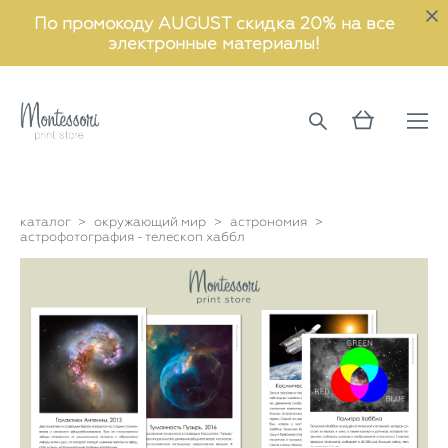
По промокоду AUGUST скидка 20% на все
электронные материалы!
каталог
>
окружающий мир
>
астрономия
>
астрофотография - телескоп хаббл