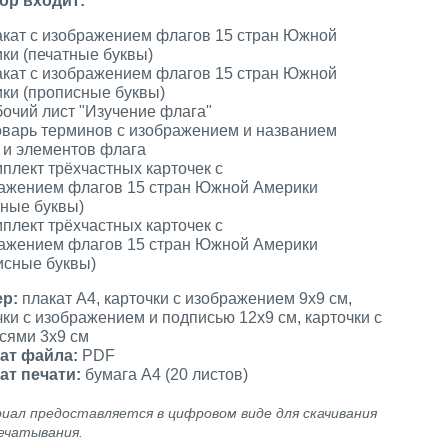
ор входит:
акат с изображением флагов 15 стран Южной
ки (печатные буквы)
акат с изображением флагов 15 стран Южной
ки (прописные буквы)
бочий лист "Изучение флага"
оварь терминов с изображением и названием
 и элементов флага
мплект трёхчастных карточек с
ажением флагов 15 стран Южной Америки
тные буквы)
мплект трёхчастных карточек с
ажением флагов 15 стран Южной Америки
исные буквы)
ер:
плакат А4,
карточки с изображением 9х9 см,
чки с изображением и подписью 12х9 см, карточки с
сями 3х9 см
ат файла:
PDF
ат печати:
бумага А4 (20 листов)
иал предоставляется в цифровом виде для скачивания
ечатывания.