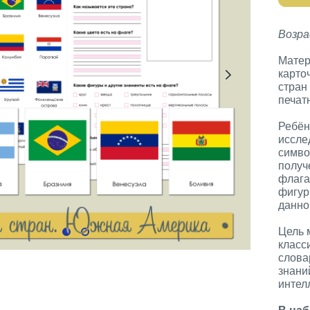
Возра
Матер
карто
стран
печат
Ребён
иссле
симво
получ
флага
фигур
данно
Цель 
класс
слова
знани
интел