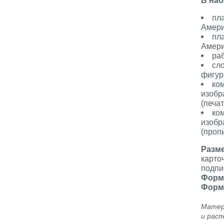
В наб
пл
Амери
пл
Амери
ра
сл
фигур
ко
изобр
(печа
ко
изобр
(проп
Разм
карто
подпи
Форм
Форм
Матер
и расп