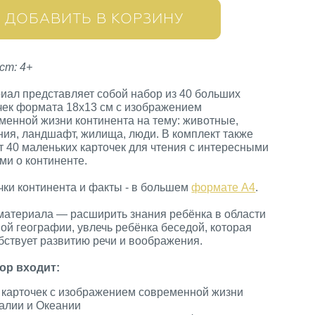
ДОБАВИТЬ В КОРЗИНУ
ст: 4+
иал представляет собой набор из 40 больших
чек формата 18х13 см с изображением
менной жизни континента на тему: животные,
ния, ландшафт, жилища, люди. В комплект также
т 40 маленьких карточек для чтения с интересными
ми о континенте.
чки континента и факты - в большем
формате А4
.
материала — расширить знания ребёнка в области
ой географии, увлечь ребёнка беседой, которая
бствует развитию речи и воображения.
ор входит:
 карточек с изображением современной жизни
алии и Океании