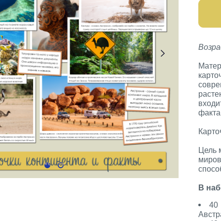
Возра
Матер
карто
совре
расте
входи
факта
Карто
Цель 
миров
спосо
В наб
40
Австр