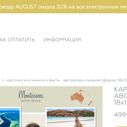
окоду AUGUST скидка 20% на все электронные ма
АК ОПЛАТИТЬ
ИНФОРМАЦИЯ
>
карточки континента и факты - австралия и океания (формат 18х13
КАР
АВС
18х
499