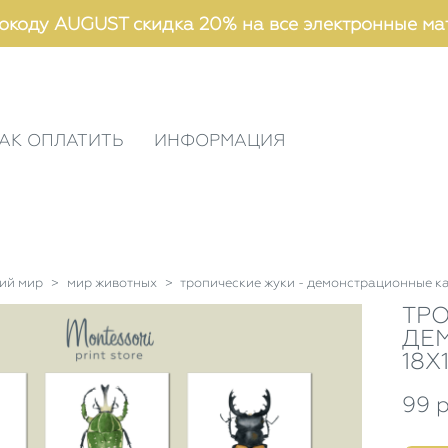
окоду AUGUST скидка 20% на все электронные ма
АК ОПЛАТИТЬ
ИНФОРМАЦИЯ
ий мир
>
мир животных
>
тропические жуки - демонстрационные ка
ТРО
ДЕ
18Х
99 p