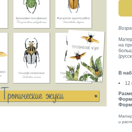
Возра
Матер
на пр
больш
(русс
В наб
12
Разм
Форм
Форм
Матер
и расп