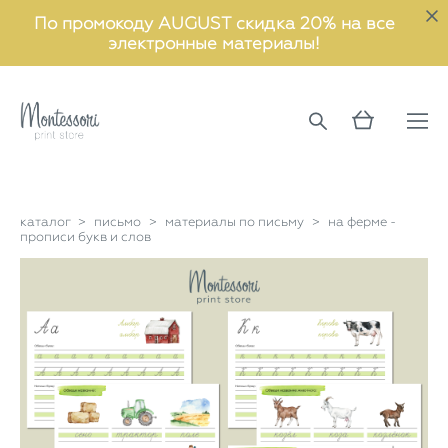
По промокоду AUGUST скидка 20% на все
электронные материалы!
каталог
>
письмо
>
материалы по письму
>
на ферме -
прописи букв и слов