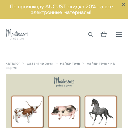
По промокоду AUGUST скидка 20% на все
электронные материалы!
каталог
>
развитие речи
>
найди тень
>
найди тень - на
ферме