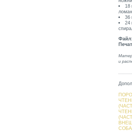
ножн
18
ломан
36
24
спира
Файл
Печат
Матер
и расп
...........
Допол
ПОРО
ЧТЕН
(ЧАСТ
ЧТЕН
(ЧАСТ
ВНЕШ
СОБА