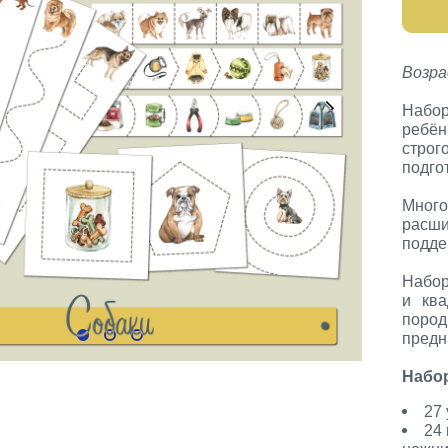
Возра
Набо
ребё
стро
подго
Много
расш
подде
Набор
и кв
пор
предн
Набор
27
24